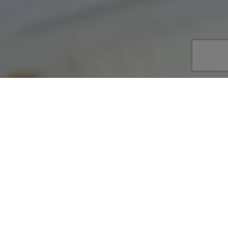
«ՆԱՐԵԿ» Գիտահետազոտական ՓԲ
ընկերության կառավարման համակարգերի
սերտիֆիկացման մարմինը